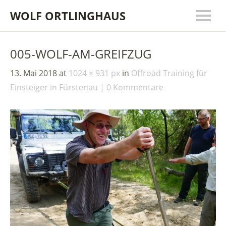
WOLF ORTLINGHAUS
005-WOLF-AM-GREIFZUG
13. Mai 2018
at
1024 × 931 px
in
Offroad Training für
Einsteiger in Fürstenau
0 Kommentare