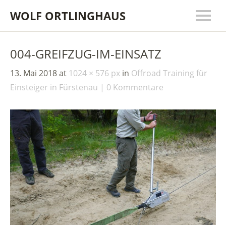
WOLF ORTLINGHAUS
004-GREIFZUG-IM-EINSATZ
13. Mai 2018
at
1024 × 576 px
in
Offroad Training für
Einsteiger in Fürstenau
0 Kommentare