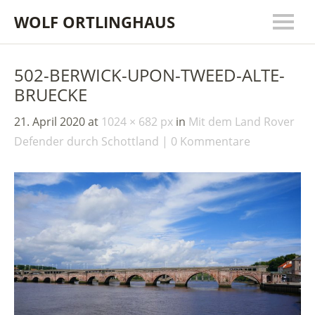
WOLF ORTLINGHAUS
502-BERWICK-UPON-TWEED-ALTE-
BRUECKE
21. April 2020
at
1024 × 682 px
in
Mit dem Land Rover
Defender durch Schottland
0 Kommentare