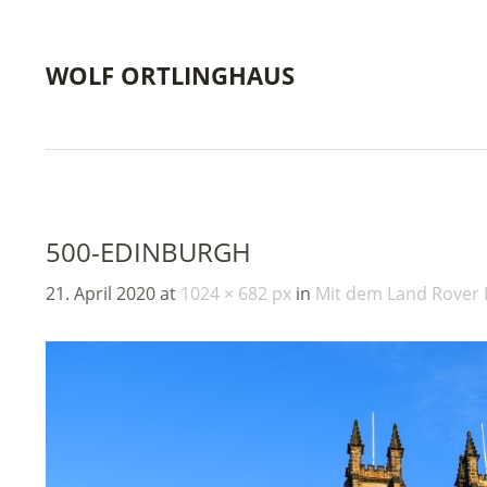
WOLF ORTLINGHAUS
500-EDINBURGH
21. April 2020
at
1024 × 682 px
in
Mit dem Land Rover 