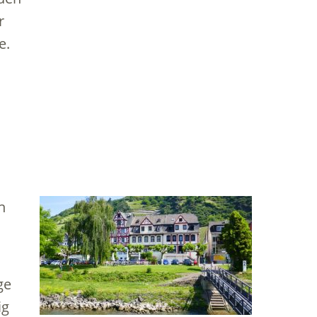
r
e.
n
ge
ig