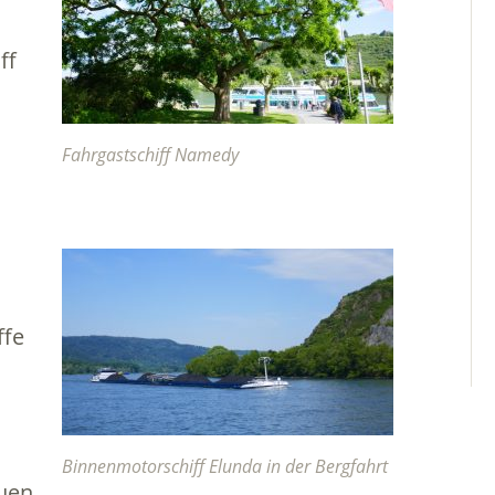
ff
Fahrgastschiff Namedy
ffe
Binnenmotorschiff Elunda in der Bergfahrt
auen