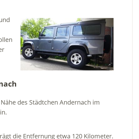
 und
llen
er
nach
er Nähe des Städtchen Andernach im
in.
ägt die Entfernung etwa 120 Kilometer.