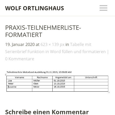
WOLF ORTLINGHAUS
PRAXIS-TEILNEHMERLISTE-
FORMATIERT
19. Januar 2020
at
623 × 139 px
in
Tabelle mit
Serienbrief Funktion in Word füllen und formatieren
0 Kommentare
Schreibe einen Kommentar