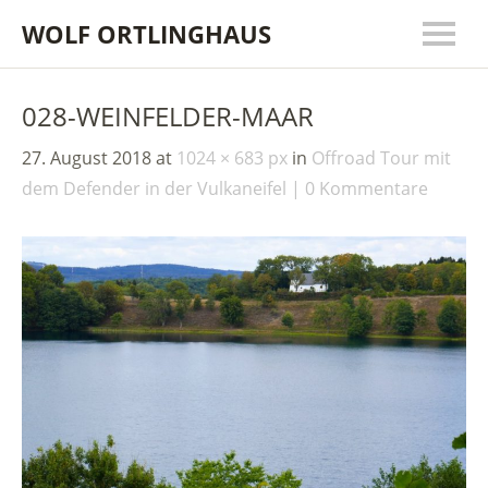
WOLF ORTLINGHAUS
028-WEINFELDER-MAAR
27. August 2018
at
1024 × 683 px
in
Offroad Tour mit
dem Defender in der Vulkaneifel
0 Kommentare