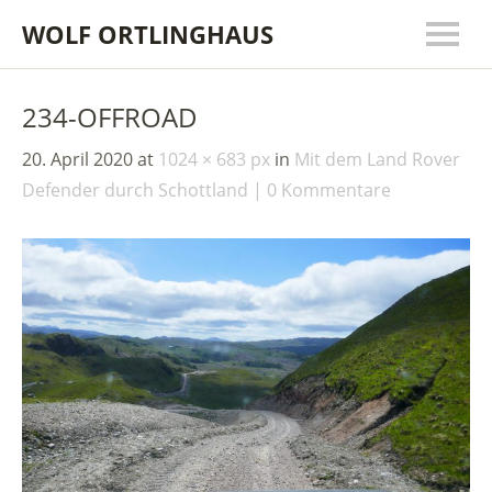
WOLF ORTLINGHAUS
234-OFFROAD
20. April 2020
at
1024 × 683 px
in
Mit dem Land Rover
Defender durch Schottland
0 Kommentare