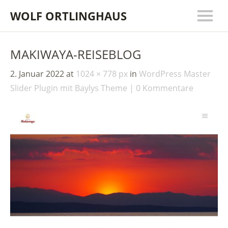
WOLF ORTLINGHAUS
MAKIWAYA-REISEBLOG
2. Januar 2022
at
1024 × 778 px
in
WordPress Master
Slider Plugin mit Baylys Theme
0 Kommentare