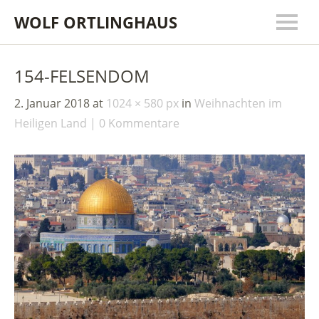
WOLF ORTLINGHAUS
154-FELSENDOM
2. Januar 2018
at
1024 × 580 px
in
Weihnachten im
Heiligen Land
0 Kommentare