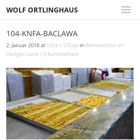
WOLF ORTLINGHAUS
104-KNFA-BACLAWA
2. Januar 2018
at
1024 × 576 px
in
Weihnachten im
Heiligen Land
0 Kommentare