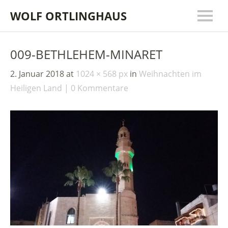
WOLF ORTLINGHAUS
009-BETHLEHEM-MINARET
2. Januar 2018
at
1024 × 568 px
in
Weihnachten im
Heiligen Land
0 Kommentare