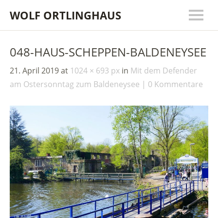
WOLF ORTLINGHAUS
048-HAUS-SCHEPPEN-BALDENEYSEE
21. April 2019
at
1024 × 693 px
in
Mit dem Defender
am Ostersonntag zum Baldeneysee
0 Kommentare