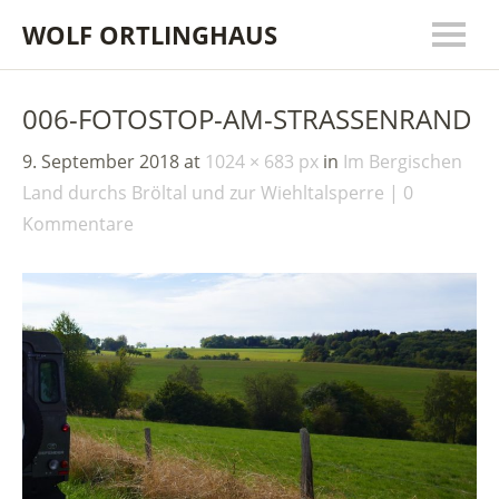
WOLF ORTLINGHAUS
006-FOTOSTOP-AM-STRASSENRAND
9. September 2018
at
1024 × 683 px
in
Im Bergischen
Land durchs Bröltal und zur Wiehltalsperre
0
Kommentare