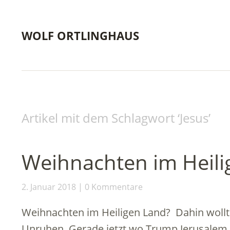
WOLF ORTLINGHAUS
Artikel mit dem Schlagwort ‘
Jesus
’
Weihnachten im Heili
2. Januar 2018
0 Kommentare
Weihnachten im Heiligen Land? Dahin wollt
Unruhen. Gerade jetzt wo Trump Jerusalem a